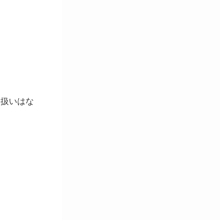
り扱いはな
。