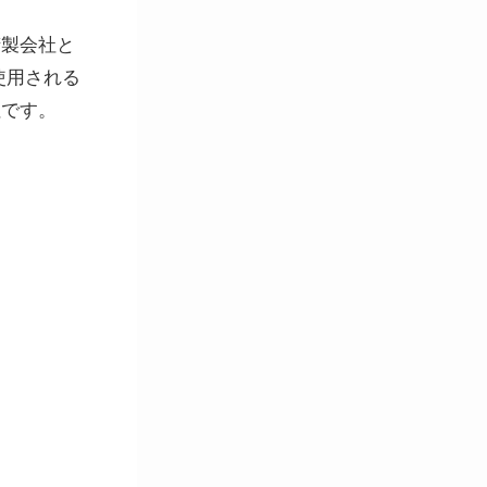
精製会社と
使用される
社です。