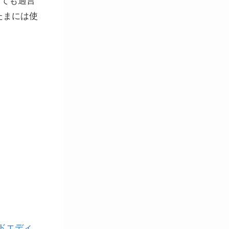
っても過言
たまには使
ールドエディ