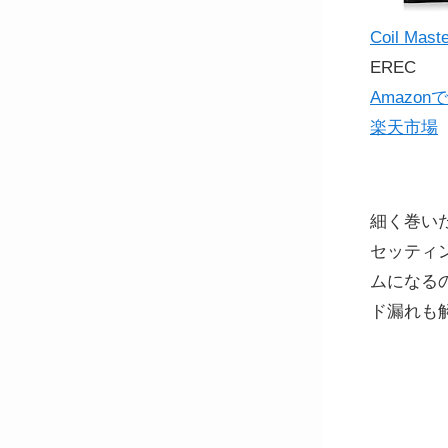
Coil M
EREC
Amazon
楽天市場
細く巻い
セッティ
ムになる
ド漏れも