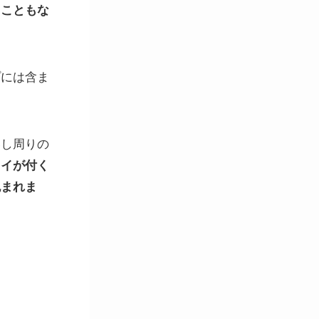
ることもな
プには含ま
いし周りの
オイが付く
包まれま