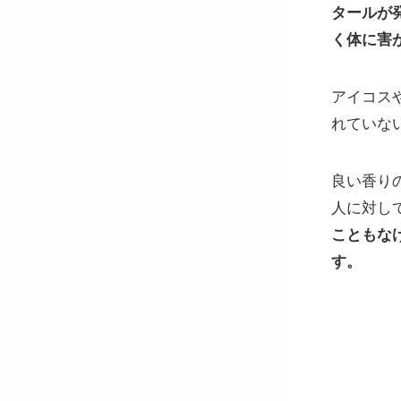
タールが
く体に害
アイコス
れていな
良い香り
人に対し
こともな
す。